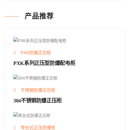
产品推荐
PXK防爆正压柜
PXK系列正压型防爆配电柜
不锈钢防爆正压柜
304不锈钢防爆正压柜
琴台式正压防爆柜