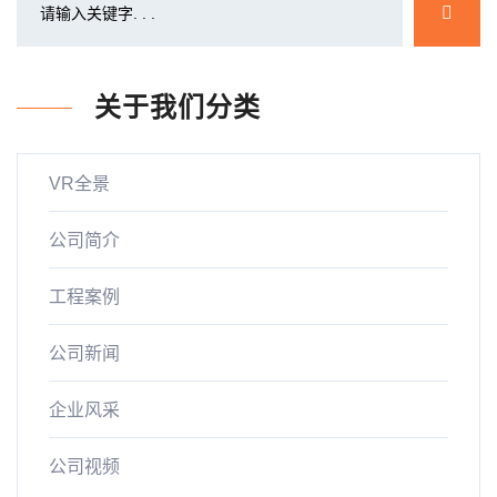
关于我们分类
VR全景
公司简介
工程案例
公司新闻
企业风采
公司视频