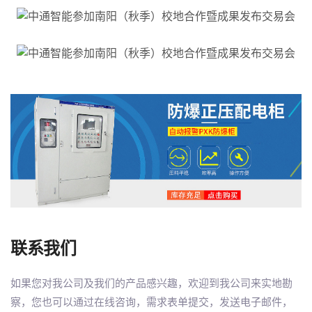
联系我们
如果您对我公司及我们的产品感兴趣，欢迎到我公司来实地勘
察，您也可以通过在线咨询，需求表单提交，发送电子邮件，