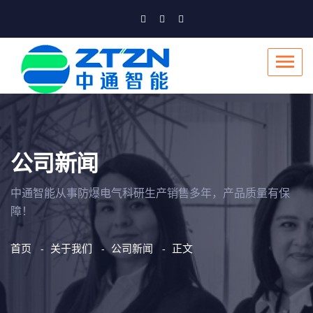
公司新闻
中通智能从事防爆电气科研生产销售多年，产品质量有保
障！
首页
关于我们
公司新闻
正文