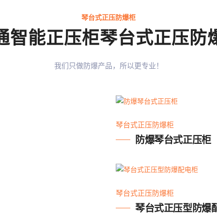
琴台式正压防爆柜
通智能正压柜琴台式正压防
我们只做防爆产品，所以更专业！
琴台式正压防爆柜
防爆琴台式正压柜
琴台式正压防爆柜
琴台式正压型防爆