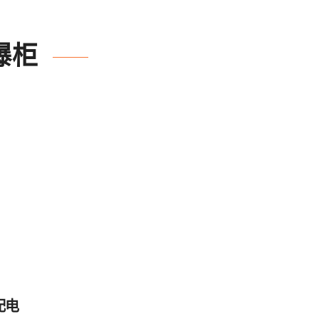
爆柜
配电