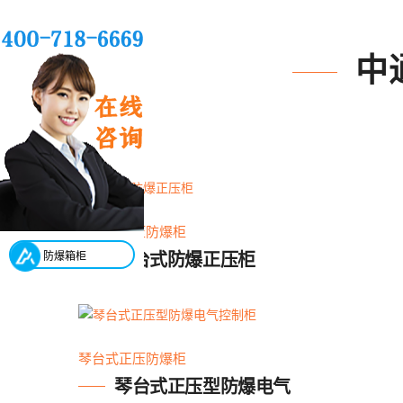
中
琴台式正压防爆柜
防爆箱柜
琴台式防爆正压柜
琴台式正压防爆柜
琴台式正压型防爆电气