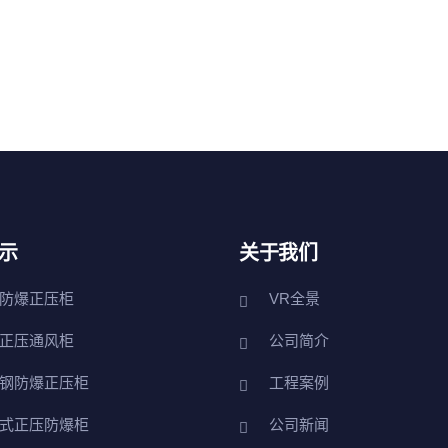
示
关于我们
K防爆正压柜
VR全景
正压通风柜
公司简介
钢防爆正压柜
工程案例
式正压防爆柜
公司新闻