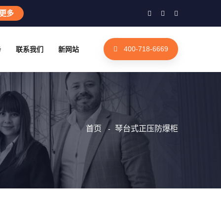
更多
400-718-6669
务
联系我们
新网站
首页
琴台式正压防爆柜