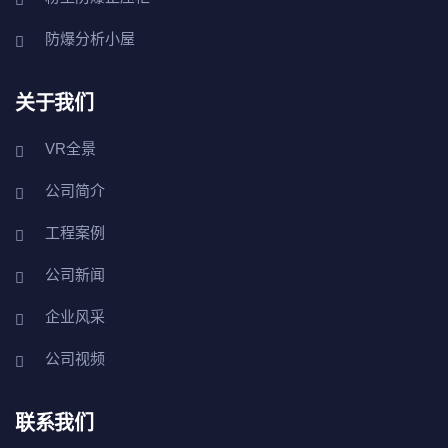
防爆分析小屋
关于我们
VR全景
公司简介
工程案例
公司新闻
企业风采
公司视频
联系我们