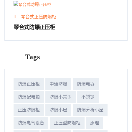
琴台式正压防爆柜
琴台式防爆正压柜
Tags
防爆正压柜
中通防爆
防爆电器
防爆配电箱
防爆小常识
不锈钢
正压防爆柜
防爆小屋
防爆分析小屋
防爆电气设备
正压型防爆柜
原理