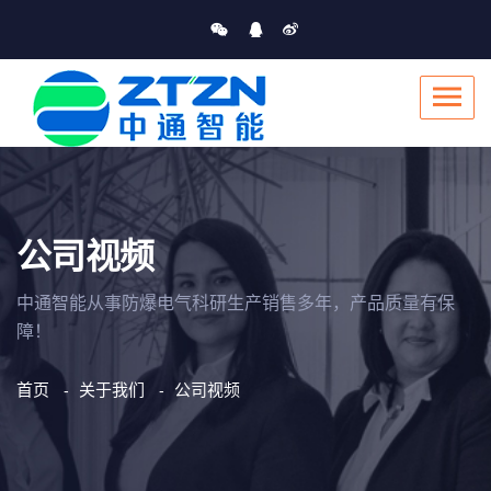
公司视频
中通智能从事防爆电气科研生产销售多年，产品质量有保
障！
首页
关于我们
公司视频