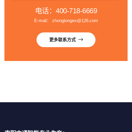
电话：400-718-6669
E-mail： zhongtongex@126.com
更多联系方式