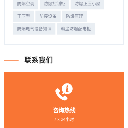
防爆空调
防爆控制柜
防爆正压小屋
正压型
防爆设备
防爆原理
防爆电气设备知识
粉尘防爆配电柜
联系我们
咨询热线
7 x 24小时