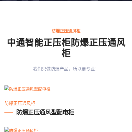
防爆正压通风柜
中通智能正压柜防爆正压通风
柜
我们只做防爆产品，所以更专业！
防爆正压通风柜
防爆正压通风型配电柜