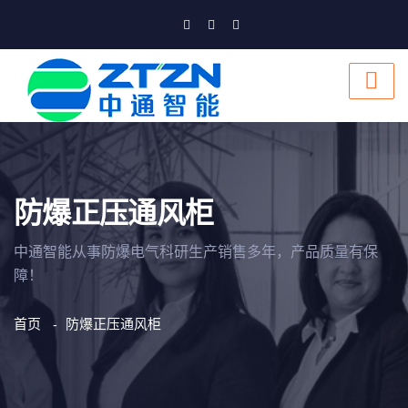
防爆正压通风柜
中通智能从事防爆电气科研生产销售多年，产品质量有保
障！
首页
防爆正压通风柜